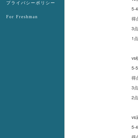
プライバシーポリシー
5-4
For Freshman
得
3
1
v
5-5
得
3
2
v
5-4
得