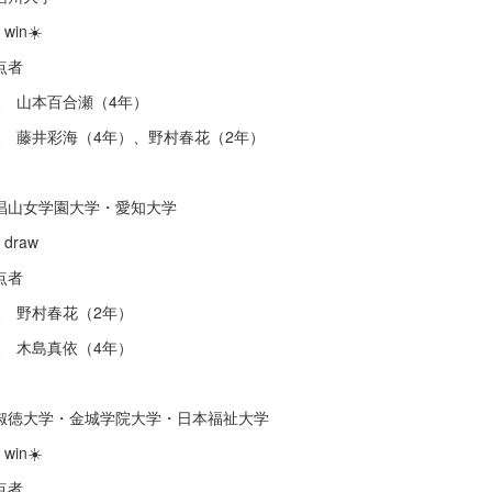
 win☀️
点者
点 山本百合瀬（4年）
点 藤井彩海（4年）、野村春花（2年）
s椙山女学園大学・愛知大学
 draw
点者
点 野村春花（2年）
点 木島真依（4年）
s淑徳大学・金城学院大学・日本福祉大学
 win☀️
点者