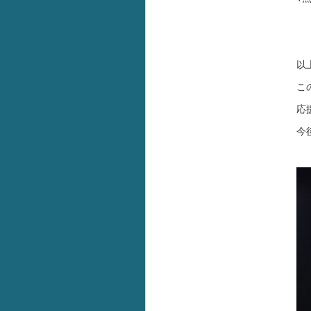
以
こ
応
今