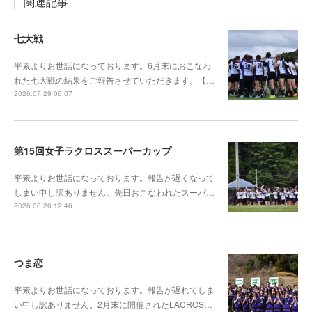
関連記事
七大戦
平素よりお世話になっております。6月末におこなわ
れた七大戦の結果をご報告させていただきます。【…
2026.07.29 06:07
第15回女子ラクロススーパーカップ
平素よりお世話になっております。報告が遅くなって
しまい申し訳ありません。先日おこなわれたスーパ…
2026.06.26 12:46
つま恋
平素よりお世話になっております。報告が遅れてしま
い申し訳ありません。2月末に開催されたLACROS…