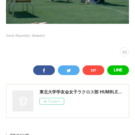
Game Report
(
60
)
News
(
84
)
東北大学学友会女子ラクロス部 HUMBLERS
フォロー