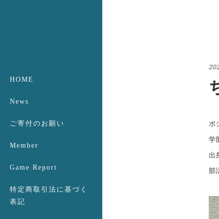
20
HOME
News
ポ
ご寄付のお願い
学
Member
出
Game Report
部
特定商取引法に基づく
表記