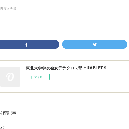
23年度入学
(
8
)
東北大学学友会女子ラクロス部 HUMBLERS
フォロー
関連記事
おり