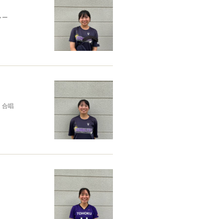
ャー
 合唱