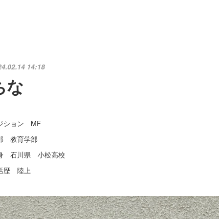
24.02.14 14:18
ちな
ジション MF
部 教育学部
身 石川県 小松高校
活歴 陸上