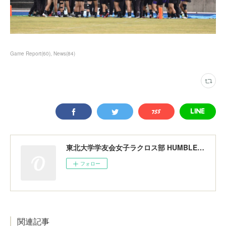
Game Report
(
60
)
News
(
84
)
東北大学学友会女子ラクロス部 HUMBLERS
フォロー
関連記事