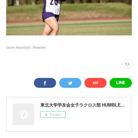
Game Report
(
60
)
News
(
84
)
東北大学学友会女子ラクロス部 HUMBLERS
フォロー