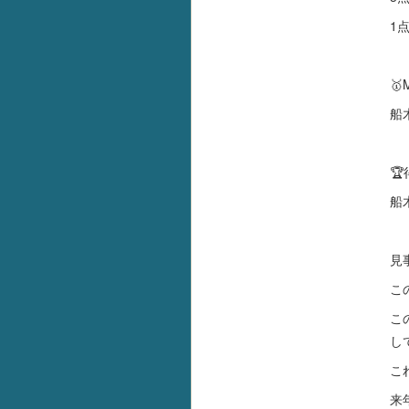
1
🥇
船

船
見
こ
こ
し
こ
来