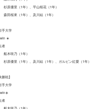
点 杉原優里（1年）、平山桜花（1年）
点 森田桜來（1年）、及川結（1年）
s岩手大学
win ☀️
点者
点 船木咲乃（1年）
点 杉原優里（1年）、及川結（1年）、ガルビン紅愛（1年）
決勝戦】
s岩手大学
win☀️
点者
点 船木咲乃（1年）