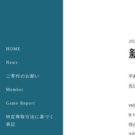
20
HOME
News
平
ご寄付のお願い
先
Member
Game Report
v
9-1
特定商取引法に基づく
得
表記
3