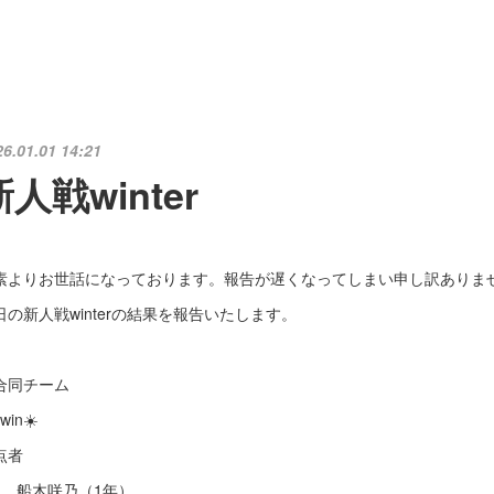
26.01.01 14:21
新人戦winter
素よりお世話になっております。報告が遅くなってしまい申し訳ありま
日の新人戦winterの結果を報告いたします。
s合同チーム
win☀️
点者
点 船木咲乃（1年）