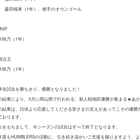
点 森田桜來（1年）、相手のオウンゴール
MVP
木咲乃（1年）
得点王
木咲乃（1年）
事全試合を勝ちきり、優勝となりました！
の結果により、3月に岡山県で行われる、新人戦地区優勝が集まる🔥あか
の結果は、日頃より応援してくださる皆さまの支えがあってこその優勝
ております。
れをもちまして、今シーズンの試合はすべて終了となります。
年度もHUMBLERSの活動に、引き続き温かいご支援を賜りますよう、