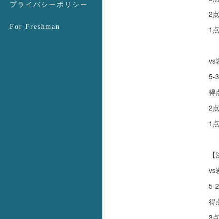
プライバシーポリシー
2
For Freshman
1
v
5-3
得
2
1
【
v
5-2
得
3