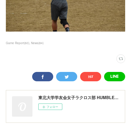
Game Report
(
60
)
News
(
84
)
東北大学学友会女子ラクロス部 HUMBLERS
フォロー