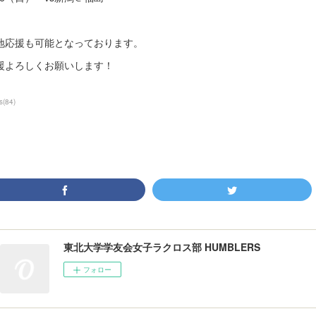
地応援も可能となっております。
援よろしくお願いします！
s
(
84
)
東北大学学友会女子ラクロス部 HUMBLERS
フォロー