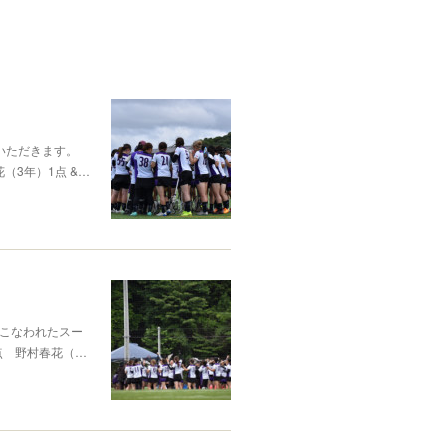
いただきます。
朋花（3年）1点 &…
こなわれたスー
3点 野村春花（…