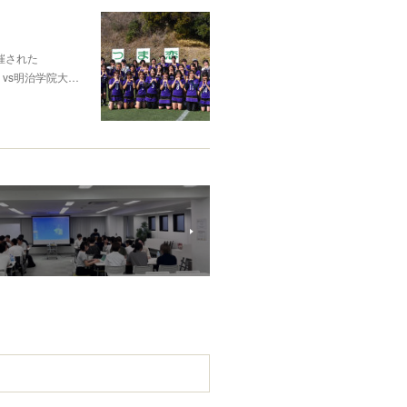
催された
）vs明治学院大…