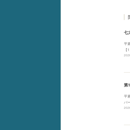
七
平
【1
2026
第
平
パー
2026