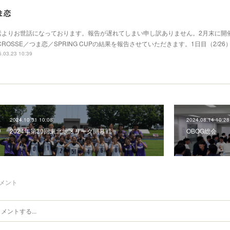
ま恋
素よりお世話になっております。報告が遅れてしまい申し訳ありません。2月末に開
CROSSE／つま恋／SPRING CUPの結果を報告させていただきます。1日目（2/26
.03.23 10:39
2024.10.31 10:08
2024.08.14 10:28
2024年第30回東北地区リーグ開幕戦
OBOG総会
メント