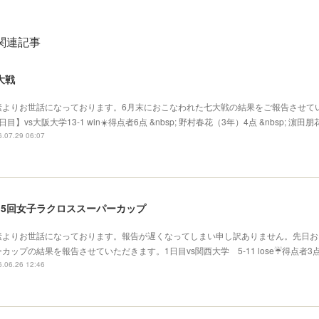
関連記事
大戦
素よりお世話になっております。6月末におこなわれた七大戦の結果をご報告させて
日目】vs大阪大学13-1 win☀️得点者6点 &nbsp; 野村春花（3年）4点 &nbsp; 濵田
.07.29 06:07
15回女子ラクロススーパーカップ
素よりお世話になっております。報告が遅くなってしまい申し訳ありません。先日お
カップの結果を報告させていただきます。1日目vs関西大学 5-11 lose☔️得点者
.06.26 12:46