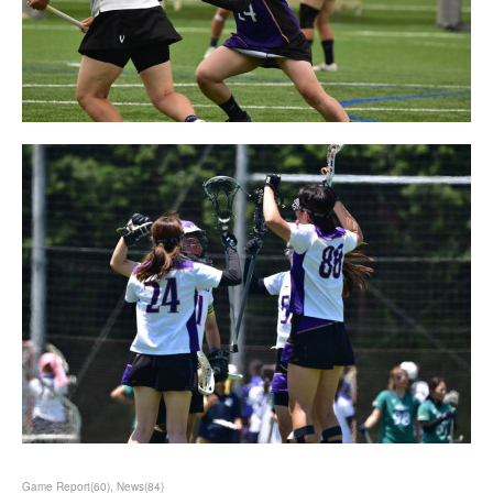
Game Report
(
60
)
News
(
84
)