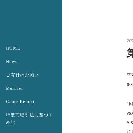
20
HOME
News
平
ご寄付のお願い
6
Member
Game Report
1
v
特定商取引法に基づく
5-
表記
得