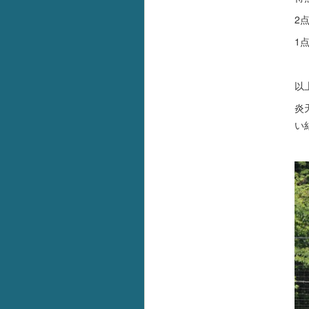
2
1
以
炎
い