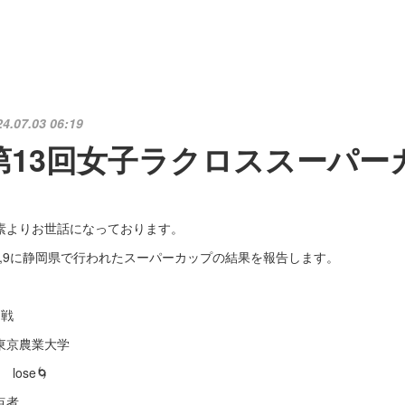
24.07.03 06:19
第13回女子ラクロススーパー
素よりお世話になっております。
/8,9に静岡県で行われたスーパーカップの結果を報告します。
回戦
s東京農業大学
8 lose🌀
点者