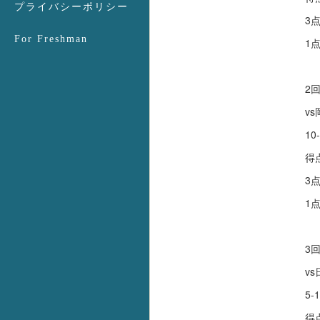
プライバシーポリシー
3
For Freshman
1
2
v
10
得
3
1
3
v
5-
得