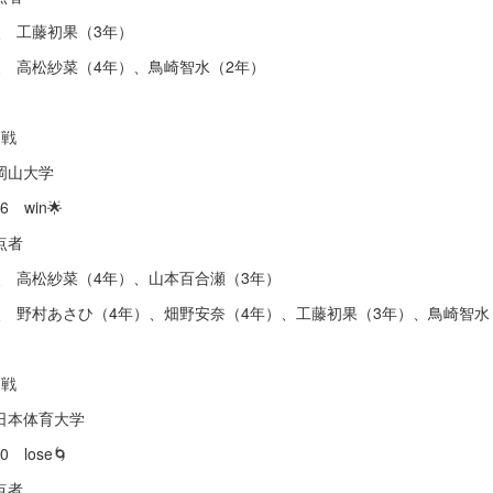
点 工藤初果（3年）
点 高松紗菜（4年）、鳥崎智水（2年）
回戦
s岡山大学
-6 win🌟
点者
点 高松紗菜（4年）、山本百合瀬（3年）
点 野村あさひ（4年）、畑野安奈（4年）、工藤初果（3年）、鳥崎智水
回戦
s日本体育大学
10 lose🌀
点者