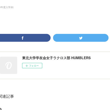
23年度入学
(
8
)
東北大学学友会女子ラクロス部 HUMBLERS
フォロー
関連記事
ゆ