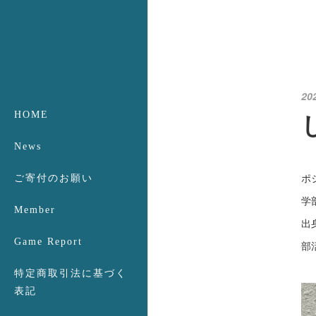
20
HOME
News
ポ
ご寄付のお願い
学
Member
出
Game Report
部
特定商取引法に基づく
表記