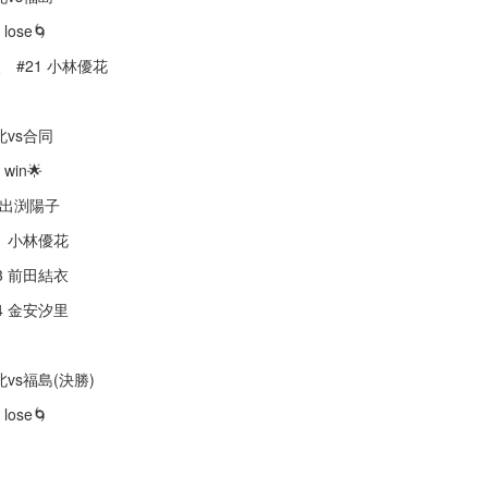
 lose🌀
点 #21 小林優花
北vs合同
 win🌟
1 出渕陽子
1 小林優花
3 前田結衣
4 金安汐里
北vs福島(決勝)
 lose🌀