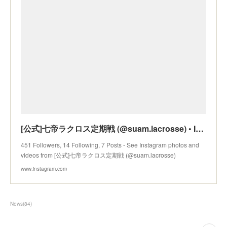
[公式]七帝ラクロス定期戦 (@suam.lacrosse) • Instagram photos and videos
451 Followers, 14 Following, 7 Posts - See Instagram photos and
videos from [公式]七帝ラクロス定期戦 (@suam.lacrosse)
www.instagram.com
News
(
84
)