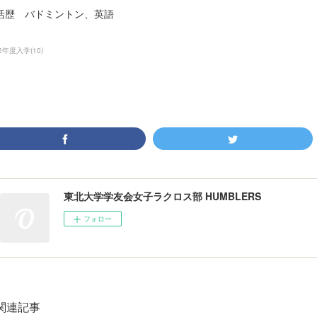
活歴 バドミントン、英語
22年度入学
(
10
)
東北大学学友会女子ラクロス部 HUMBLERS
フォロー
関連記事