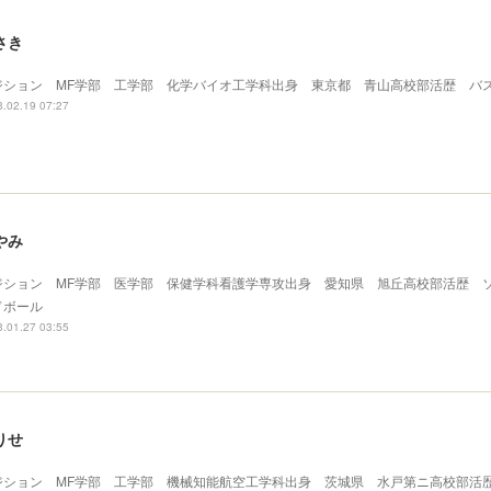
さき
ジション MF学部 工学部 化学バイオ工学科出身 東京都 青山高校部活歴 バ
.02.19 07:27
やみ
ジション MF学部 医学部 保健学科看護学専攻出身 愛知県 旭丘高校部活歴 
ドボール
.01.27 03:55
りせ
ジション MF学部 工学部 機械知能航空工学科出身 茨城県 水戸第ニ高校部活