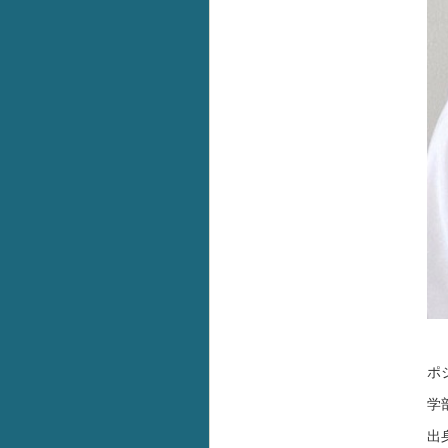
ポ
学
出