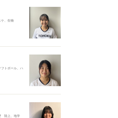
スケ、生物
ソフトボール、ハ
歴 陸上、地学