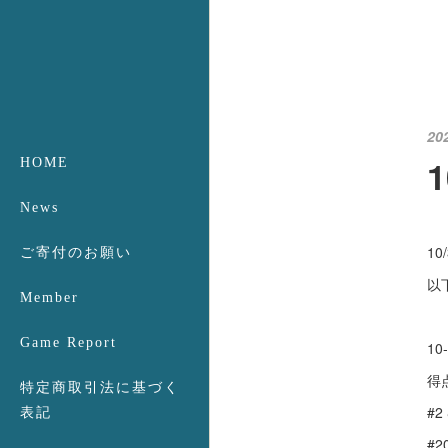
20
HOME
News
1
ご寄付のお願い
以
Member
Game Report
10-
得
特定商取引法に基づく
#2
表記
#2