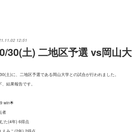
21.11.02 12:51
10/30(土) 二地区予選 vs岡山
0/30(土)に、二地区予選である岡山大学との試合が行われました。
下、結果報告です。
9 win🌟
点者
 むた(4年) 6得点
0 えみこ(2年) 2得点